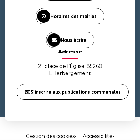
compte
compte
chaîne
Facebook
Instagram
Youtube
Horaires des mairies
Nous écrire
Adresse
21 place de l’Église, 85260
L’Herbergement
✉️S’inscrire aux publications communales
Gestion des cookies
Accessibilité