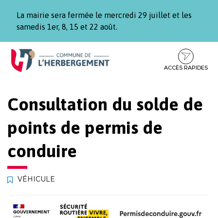
Gestion des traceurs
La mairie sera fermée le mercredi 29 juillet et les
samedis 1er, 8, 15 et 22 août.
Aller
Aller
Aller
à
au
au
la
contenu
pied
ACCÈS RAPIDES
navigation
de
page
Consultation du solde de
points de permis de
conduire
VÉHICULE