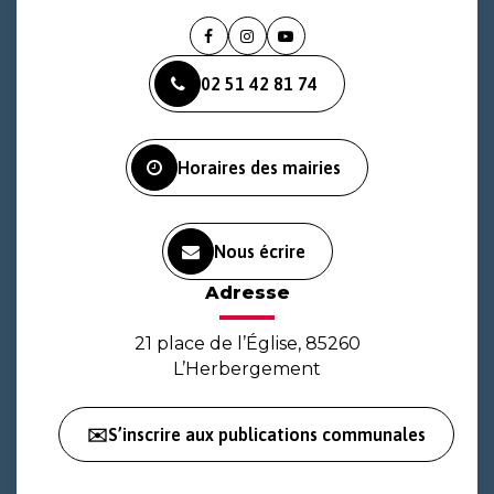
Lien
Lien
Lien
vers
vers
vers
02 51 42 81 74
le
le
la
compte
compte
chaîne
Facebook
Instagram
Youtube
Horaires des mairies
Nous écrire
Adresse
21 place de l’Église, 85260
L’Herbergement
✉️S’inscrire aux publications communales