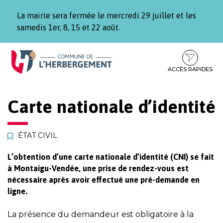
Gestion des traceurs
La mairie sera fermée le mercredi 29 juillet et les
samedis 1er, 8, 15 et 22 août.
Aller
Aller
Aller
à
au
au
la
contenu
pied
ACCÈS RAPIDES
navigation
de
page
Carte nationale d’identité
ÉTAT CIVIL
L’obtention d’une carte nationale d’identité (CNI) se fait
à Montaigu-Vendée, une prise de rendez-vous est
nécessaire après avoir effectué une pré-demande en
ligne.
La présence du demandeur est obligatoire à la