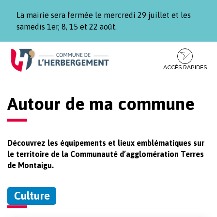
Gestion des traceurs
La mairie sera fermée le mercredi 29 juillet et les
samedis 1er, 8, 15 et 22 août.
Aller
Aller
Aller
à
au
au
la
contenu
pied
ACCÈS RAPIDES
navigation
de
page
Autour de ma commune
Découvrez les équipements et lieux emblématiques sur
le territoire de la Communauté d’agglomération Terres
de Montaigu.
Culture