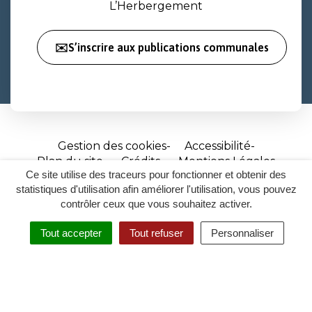
L’Herbergement
✉️S’inscrire aux publications communales
Gestion des cookies
Accessibilité
Plan du site
Crédits
Mentions Légales
Ce site utilise des traceurs pour fonctionner et obtenir des
Site
statistiques d'utilisation afin améliorer l'utilisation, vous pouvez
réalisé
contrôler ceux que vous souhaitez activer.
par
Tout accepter
Tout refuser
Personnaliser
Inovagora
MENU
RECHERCHER
ACCESSIBILITÉ
(ouverture
dans
un
nouvel