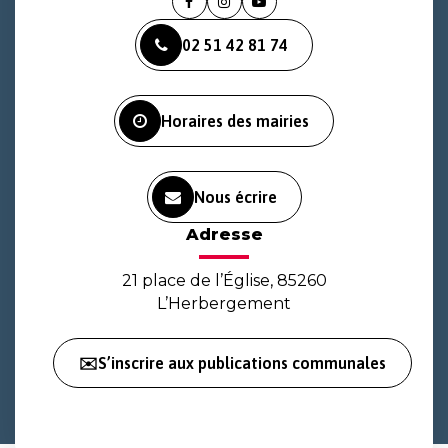
Lien
Lien
Lien
vers
vers
vers
02 51 42 81 74
le
le
la
compte
compte
chaîne
Facebook
Instagram
Youtube
Horaires des mairies
Nous écrire
Adresse
21 place de l’Église, 85260
L’Herbergement
✉️S’inscrire aux publications communales