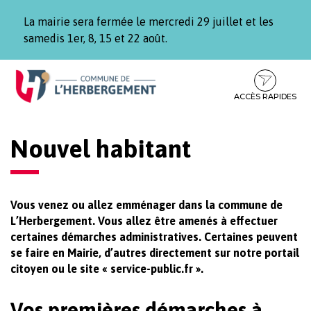
Gestion des traceurs
La mairie sera fermée le mercredi 29 juillet et les
samedis 1er, 8, 15 et 22 août.
Aller
Aller
Aller
à
au
au
la
contenu
pied
ACCÈS RAPIDES
navigation
de
page
Nouvel habitant
Vous venez ou allez emménager dans la commune de
L’Herbergement. Vous allez être amenés à effectuer
certaines démarches administratives. Certaines peuvent
se faire en Mairie, d’autres directement sur notre portail
citoyen ou le site « service-public.fr ».
Vos premières démarches à