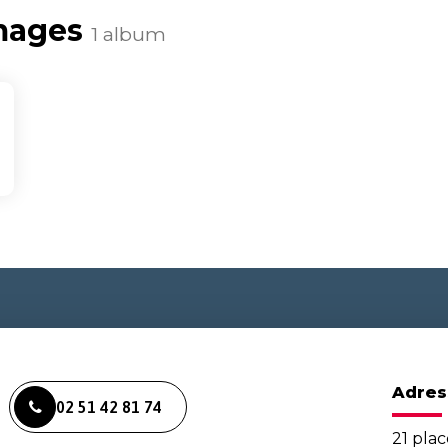
mages
1 album
Adres
02 51 42 81 74
21 plac