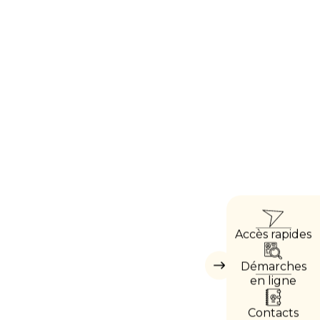
ACCÈ
Accès rapides
DIREC
Démarches
Masquer
les
en ligne
accès
directs
Contacts