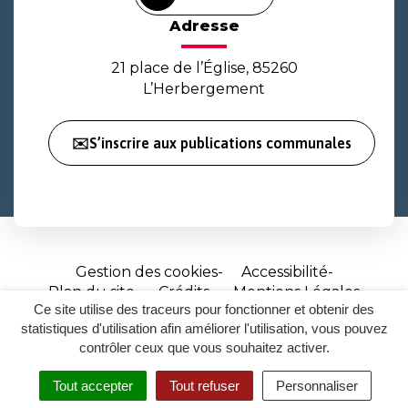
Adresse
21 place de l’Église, 85260
L’Herbergement
✉️S’inscrire aux publications communales
Gestion des cookies
Accessibilité
Plan du site
Crédits
Mentions Légales
Ce site utilise des traceurs pour fonctionner et obtenir des
Site
statistiques d'utilisation afin améliorer l'utilisation, vous pouvez
réalisé
contrôler ceux que vous souhaitez activer.
par
Tout accepter
Tout refuser
Personnaliser
Inovagora
MENU
RECHERCHER
ACCESSIBILITÉ