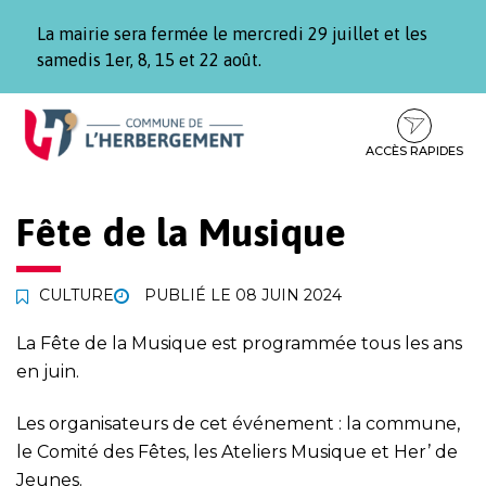
Gestion des traceurs
La mairie sera fermée le mercredi 29 juillet et les
samedis 1er, 8, 15 et 22 août.
Aller
Aller
Aller
à
au
au
la
contenu
pied
ACCÈS RAPIDES
navigation
de
page
Fête de la Musique
CULTURE
PUBLIÉ LE
08 JUIN 2024
La Fête de la Musique est programmée tous les ans
en juin.
Les organisateurs de cet événement : la commune,
le Comité des Fêtes, les Ateliers Musique et Her’ de
Jeunes.