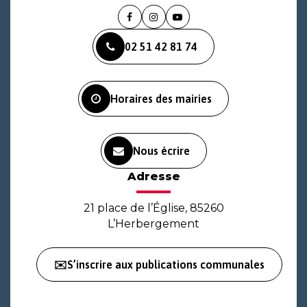
Lien
Lien
Lien
vers
vers
vers
02 51 42 81 74
le
le
la
compte
compte
chaîne
Facebook
Instagram
Youtube
Horaires des mairies
Nous écrire
Adresse
21 place de l’Église, 85260
L’Herbergement
✉️S’inscrire aux publications communales