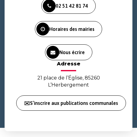
vers
vers
vers
02 51 42 81 74
le
le
la
compte
compte
chaîne
Facebook
Instagram
Youtube
Horaires des mairies
Nous écrire
Adresse
21 place de l’Église, 85260
L’Herbergement
✉️S’inscrire aux publications communales