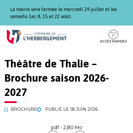
Gestion des traceurs
La mairie sera fermée le mercredi 29 juillet et les
samedis 1er, 8, 15 et 22 août.
Aller
Aller
Aller
à
au
au
la
contenu
pied
ACCÈS RAPIDES
navigation
de
page
Théâtre de Thalie –
Brochure saison 2026-
2027
BROCHURE
PUBLIÉ LE
18 JUIN 2026
pdf - 2,80 Mo