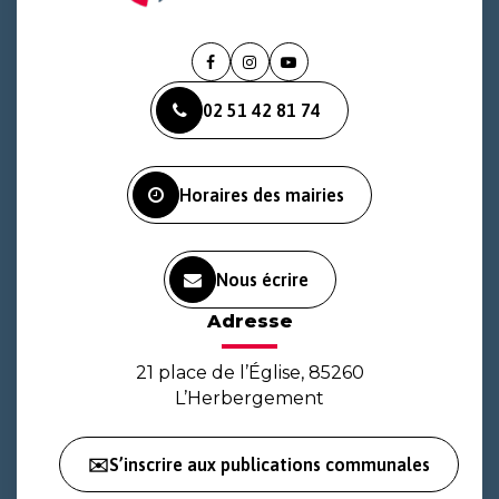
Lien
Lien
Lien
vers
vers
vers
02 51 42 81 74
le
le
la
compte
compte
chaîne
Facebook
Instagram
Youtube
Horaires des mairies
Nous écrire
Adresse
21 place de l’Église, 85260
L’Herbergement
✉️S’inscrire aux publications communales