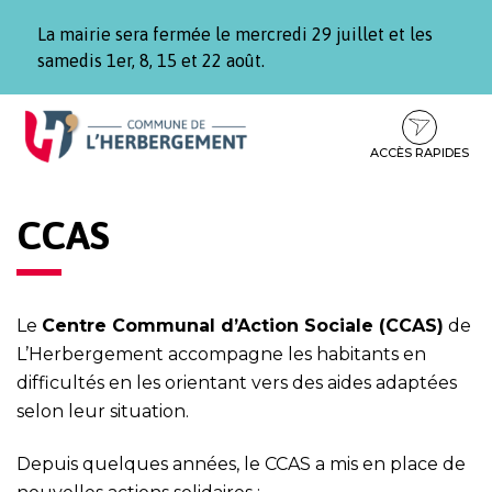
Gestion des traceurs
La mairie sera fermée le mercredi 29 juillet et les
samedis 1er, 8, 15 et 22 août.
Aller
Aller
Aller
à
au
au
la
contenu
pied
ACCÈS RAPIDES
navigation
de
page
CCAS
Le
Centre Communal d’Action Sociale (CCAS)
de
L’Herbergement accompagne les habitants en
difficultés en les orientant vers des aides adaptées
selon leur situation.
Depuis quelques années, le CCAS a mis en place de