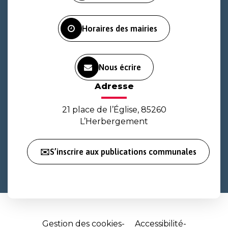
compte
compte
chaîne
Facebook
Instagram
Youtube
Horaires des mairies
Nous écrire
Adresse
21 place de l’Église, 85260
L’Herbergement
✉️S’inscrire aux publications communales
Gestion des cookies
Accessibilité