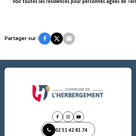
Voir toutes les résidences pour personnes âgées de Te
Partager sur :
Lien
Lien
Lien
vers
vers
vers
02 51 42 81 74
le
le
la