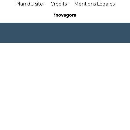
Plan du site
Crédits
Mentions Légales
Site
réalisé
par
Inovagora
(ouverture
dans
un
nouvel
onglet)