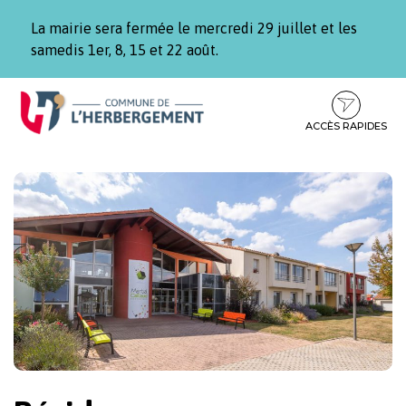
Gestion des traceurs
La mairie sera fermée le mercredi 29 juillet et les
samedis 1er, 8, 15 et 22 août.
Aller
Aller
Aller
à
au
au
la
contenu
pied
ACCÈS RAPIDES
navigation
de
page