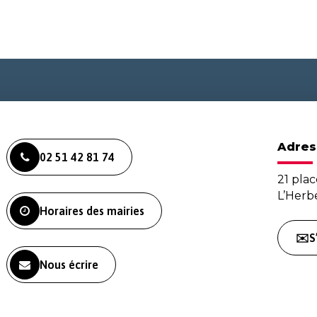
Adres
02 51 42 81 74
21 plac
L’Her
Horaires des mairies
✉️S
Nous écrire