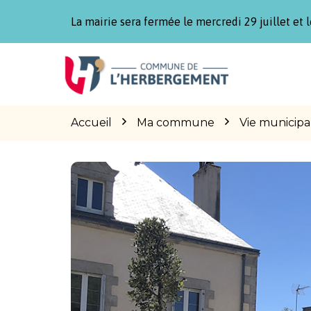
Gestion des traceurs
La mairie sera fermée le mercredi 29 juillet et l
Aller
Aller
Aller
à
au
au
la
contenu
pied
navigation
de
page
Accueil
Ma commune
Vie municipa