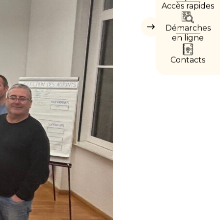
Accès rapides
DIREC
Démarches
Masquer
les
en ligne
accès
directs
Contacts