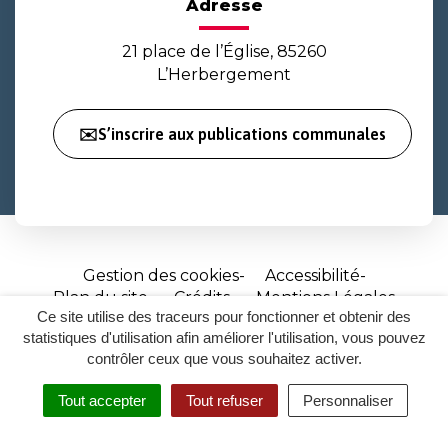
Adresse
21 place de l’Église, 85260
L’Herbergement
✉️S’inscrire aux publications communales
Gestion des cookies
Accessibilité
Plan du site
Crédits
Mentions Légales
Ce site utilise des traceurs pour fonctionner et obtenir des
Site
statistiques d'utilisation afin améliorer l'utilisation, vous pouvez
réalisé
contrôler ceux que vous souhaitez activer.
par
Tout accepter
Tout refuser
Personnaliser
Inovagora
MENU
RECHERCHER
ACCESSIBILITÉ
(ouverture