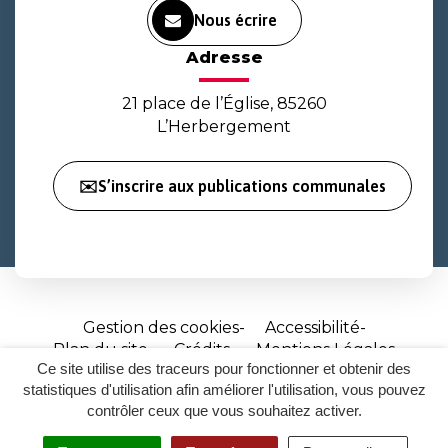
Nous écrire
Adresse
21 place de l’Église, 85260
L’Herbergement
✉️S’inscrire aux publications communales
Gestion des cookies
Accessibilité
Plan du site
Crédits
Mentions Légales
Ce site utilise des traceurs pour fonctionner et obtenir des
Site
statistiques d'utilisation afin améliorer l'utilisation, vous pouvez
réalisé
contrôler ceux que vous souhaitez activer.
par