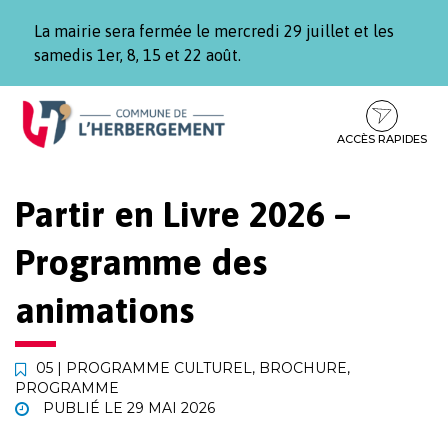
Gestion des traceurs
La mairie sera fermée le mercredi 29 juillet et les
samedis 1er, 8, 15 et 22 août.
Aller
Aller
Aller
à
au
au
la
contenu
pied
ACCÈS RAPIDES
navigation
de
page
Partir en Livre 2026 –
Programme des
animations
05 | PROGRAMME CULTUREL
,
BROCHURE
,
PROGRAMME
PUBLIÉ LE
29 MAI 2026