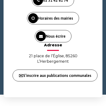
02 51 42 81 74
le
le
la
compte
compte
chaîne
Facebook
Instagram
Youtube
Horaires des mairies
Nous écrire
Adresse
21 place de l’Église, 85260
L’Herbergement
✉️S’inscrire aux publications communales