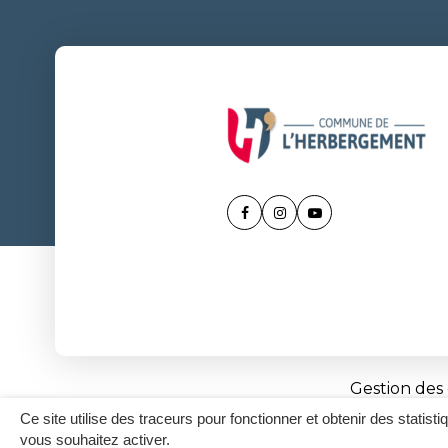
Lien
Lien
Lien
vers
vers
vers
le
le
la
compte
compte
chaîne
Facebook
Instagram
Youtube
Gestion des
Ce site utilise des traceurs pour fonctionner et obtenir des statisti
vous souhaitez activer.