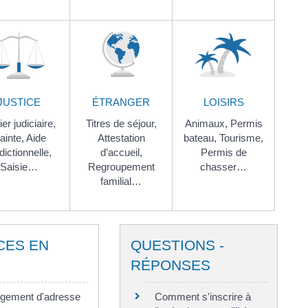
JUSTICE
ÉTRANGER
LOISIRS
er judiciaire,
Titres de séjour,
Animaux,
Permis
ainte,
Aide
Attestation
bateau,
Tourisme,
idictionnelle,
d’accueil,
Permis de
Saisie…
Regroupement
chasser…
familial…
CES EN
QUESTIONS -
RÉPONSES
gement d'adresse
Comment s'inscrire à