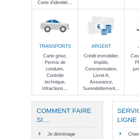
Carte d'identité…
TRANSPORTS
ARGENT
Carte grise,
Crédit immobilier,
Casi
Permis de
Impôts,
Pl
conduire,
Consommation,
jur
Contrôle
Livret A,
technique,
Assurance,
Infractions…
Surendettement…
COMMENT FAIRE
SERVI
SI…
LIGNE
Je déménage
Chan