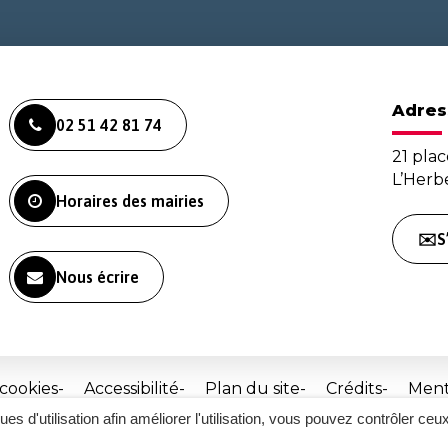
Adres
02 51 42 81 74
21 plac
L’Her
Horaires des mairies
✉️S
Nous écrire
 cookies
Accessibilité
Plan du site
Crédits
Ment
ques d'utilisation afin améliorer l'utilisation, vous pouvez contrôler ceu
Site