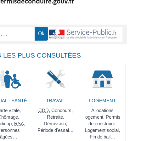
S LES PLUS CONSULTÉES
IAL - SANTÉ
TRAVAIL
LOGEMENT
rte vitale,
CDD
,
Concours,
Allocations
Chômage,
Retraite,
logement,
Permis
dicap,
RSA
,
Démission,
de construire,
ersonnes
Période d'essai…
Logement social,
âgées…
Fin de bail…