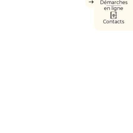
Démarches
Masquer
les
en ligne
accès
directs
Contacts