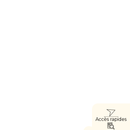
ACCÈ
Accès rapides
DIREC