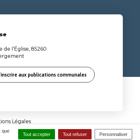
se
e de l’Église, 85260
bergement
’inscrire aux publications communales
ions Légales
x que
Tout accepter
Tout refuser
Personnaliser