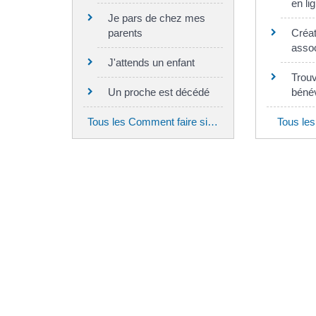
en li
Je pars de chez mes
parents
Créat
assoc
J'attends un enfant
Trouv
Un proche est décédé
bénév
Tous les Comment faire si…
Tous les