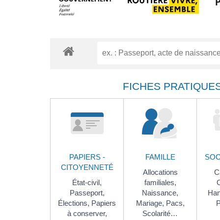
FICHES PRATIQUE
PAPIERS -
FAMILLE
SOC
CITOYENNETÉ
Allocations
Ca
État-civil,
familiales,
Passeport,
Naissance,
Han
Élections,
Papiers
Mariage,
Pacs,
P
à conserver,
Scolarité…