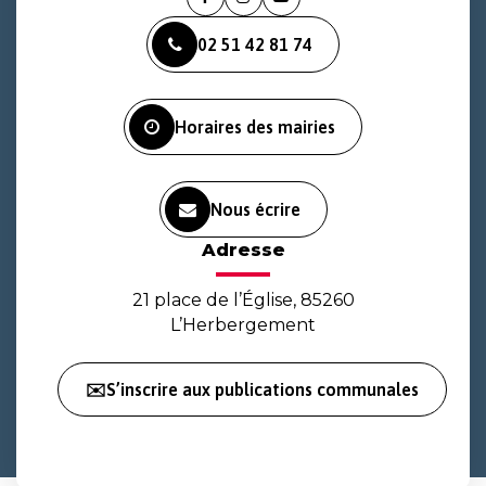
Lien
Lien
Lien
vers
vers
vers
02 51 42 81 74
le
le
la
compte
compte
chaîne
Facebook
Instagram
Youtube
Horaires des mairies
Nous écrire
Adresse
21 place de l’Église, 85260
L’Herbergement
✉️S’inscrire aux publications communales