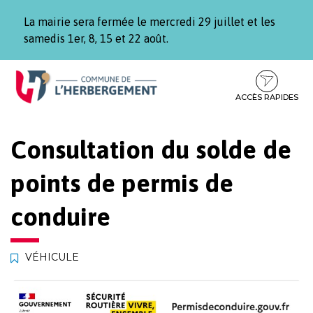
Gestion des traceurs
La mairie sera fermée le mercredi 29 juillet et les
samedis 1er, 8, 15 et 22 août.
Aller
Aller
Aller
à
au
au
la
contenu
pied
ACCÈS RAPIDES
navigation
de
page
Consultation du solde de
points de permis de
conduire
VÉHICULE