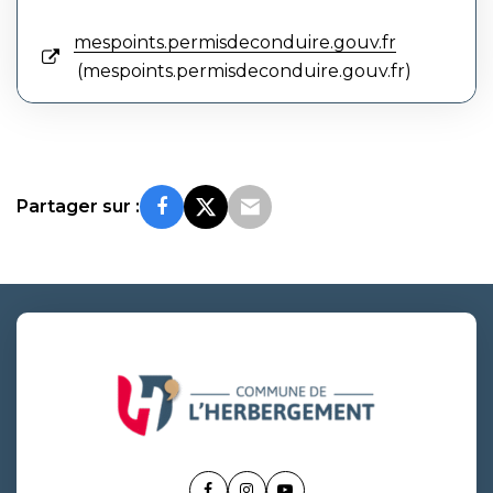
mespoints.permisdeconduire.gouv.fr
mespoints.permisdeconduire.gouv.fr
Partager sur :