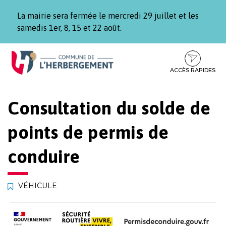
Gestion des traceurs
La mairie sera fermée le mercredi 29 juillet et les
samedis 1er, 8, 15 et 22 août.
Aller
Aller
Aller
à
au
au
la
contenu
pied
ACCÈS RAPIDES
navigation
de
page
Consultation du solde de
points de permis de
conduire
VÉHICULE