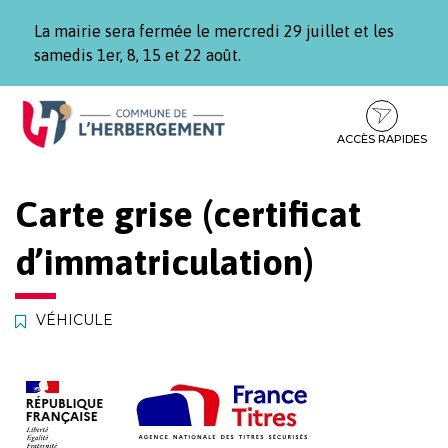
Gestion des traceurs
La mairie sera fermée le mercredi 29 juillet et les
samedis 1er, 8, 15 et 22 août.
Aller
Aller
Aller
à
au
au
la
contenu
pied
ACCÈS RAPIDES
navigation
de
page
Carte grise (certificat
d’immatriculation)
VÉHICULE