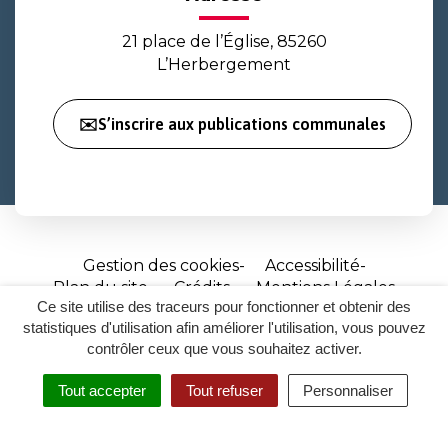
21 place de l’Église, 85260
L’Herbergement
✉️S’inscrire aux publications communales
Gestion des cookies
Accessibilité
Plan du site
Crédits
Mentions Légales
Ce site utilise des traceurs pour fonctionner et obtenir des
Site
statistiques d'utilisation afin améliorer l'utilisation, vous pouvez
réalisé
contrôler ceux que vous souhaitez activer.
par
Tout accepter
Tout refuser
Personnaliser
Inovagora
MENU
RECHERCHER
ACCESSIBILITÉ
(ouverture
dans