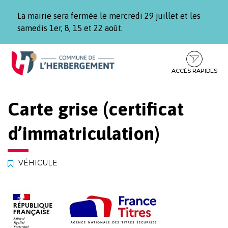
Gestion des traceurs
La mairie sera fermée le mercredi 29 juillet et les
samedis 1er, 8, 15 et 22 août.
Aller
Aller
Aller
à
au
au
la
contenu
pied
ACCÈS RAPIDES
navigation
de
page
Carte grise (certificat
d’immatriculation)
VÉHICULE