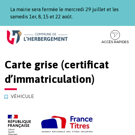
Gestion des traceurs
La mairie sera fermée le mercredi 29 juillet et les
samedis 1er, 8, 15 et 22 août.
Aller
Aller
Aller
à
au
au
la
contenu
pied
ACCÈS RAPIDES
navigation
de
page
Carte grise (certificat
d’immatriculation)
VÉHICULE