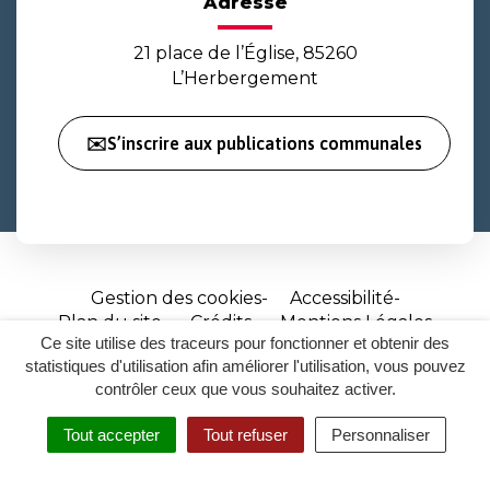
Adresse
21 place de l’Église, 85260
L’Herbergement
✉️S’inscrire aux publications communales
Gestion des cookies
Accessibilité
Plan du site
Crédits
Mentions Légales
Ce site utilise des traceurs pour fonctionner et obtenir des
Site
statistiques d'utilisation afin améliorer l'utilisation, vous pouvez
réalisé
contrôler ceux que vous souhaitez activer.
par
Tout accepter
Tout refuser
Personnaliser
Inovagora
MENU
RECHERCHER
ACCESSIBILITÉ
(ouverture
dans