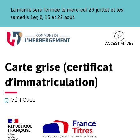
Gestion des traceurs
La mairie sera fermée le mercredi 29 juillet et les
samedis 1er, 8, 15 et 22 août.
Aller
Aller
Aller
à
au
au
la
contenu
pied
ACCÈS RAPIDES
navigation
de
page
Carte grise (certificat
d’immatriculation)
VÉHICULE