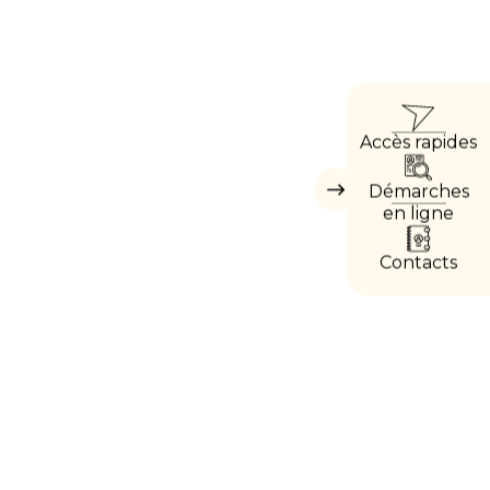
ACCÈ
Accès rapides
DIREC
Démarches
Masquer
les
en ligne
accès
directs
Contacts