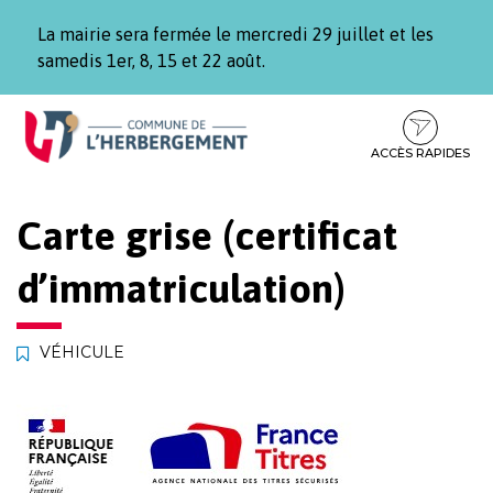
Gestion des traceurs
La mairie sera fermée le mercredi 29 juillet et les
samedis 1er, 8, 15 et 22 août.
Aller
Aller
Aller
à
au
au
la
contenu
pied
ACCÈS RAPIDES
navigation
de
page
Carte grise (certificat
d’immatriculation)
VÉHICULE