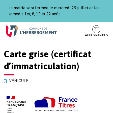
Gestion des traceurs
La mairie sera fermée le mercredi 29 juillet et les
samedis 1er, 8, 15 et 22 août.
Aller
Aller
Aller
à
au
au
la
contenu
pied
ACCÈS RAPIDES
navigation
de
page
Carte grise (certificat
d’immatriculation)
VÉHICULE