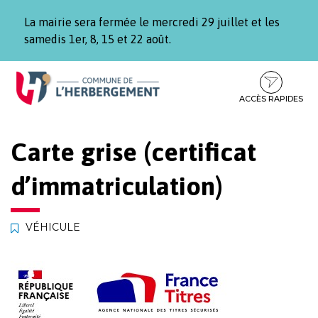
Gestion des traceurs
La mairie sera fermée le mercredi 29 juillet et les
samedis 1er, 8, 15 et 22 août.
Aller
Aller
Aller
à
au
au
la
contenu
pied
ACCÈS RAPIDES
navigation
de
page
Carte grise (certificat
d’immatriculation)
VÉHICULE