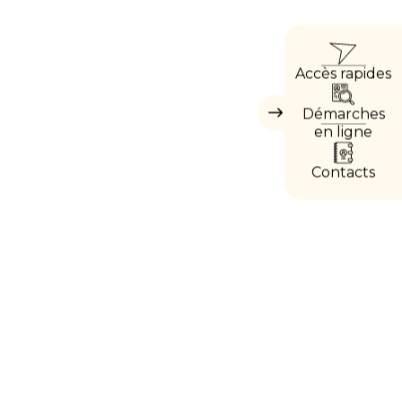
ACCÈ
Accès rapides
DIREC
Démarches
Masquer
les
en ligne
accès
directs
Contacts