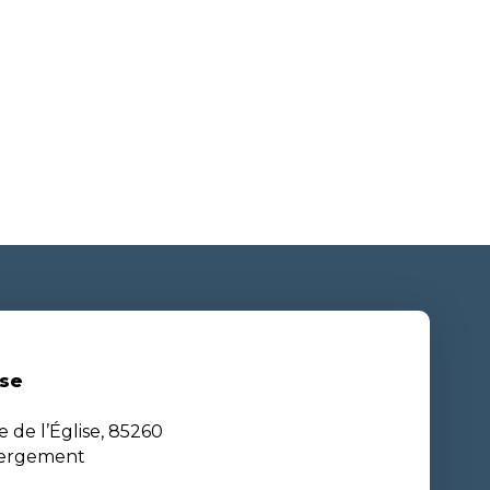
se
e de l’Église, 85260
bergement