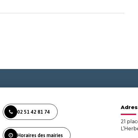
Adres
02 51 42 81 74
21 plac
L’Her
Horaires des mairies