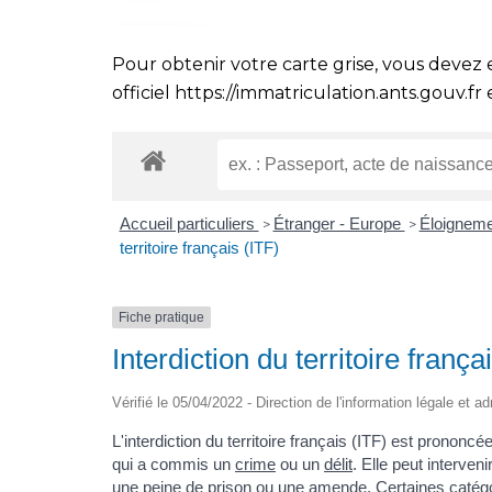
Pour obtenir votre carte grise, vous devez 
officiel
https://immatriculation.ants.gouv.fr
e
Accueil particuliers
Étranger - Europe
Éloigneme
>
>
territoire français (ITF)
Fiche pratique
Interdiction du territoire frança
Vérifié le 05/04/2022 - Direction de l'information légale et a
L'interdiction du territoire français (ITF) est prononcé
qui a commis un
crime
ou un
délit
. Elle peut interv
une peine de prison ou une amende. Certaines catégo