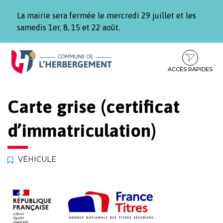
Gestion des traceurs
La mairie sera fermée le mercredi 29 juillet et les
samedis 1er, 8, 15 et 22 août.
Aller
Aller
Aller
à
au
au
la
contenu
pied
ACCÈS RAPIDES
navigation
de
page
Carte grise (certificat
d’immatriculation)
VÉHICULE