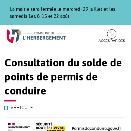
Gestion des traceurs
La mairie sera fermée le mercredi 29 juillet et les
samedis 1er, 8, 15 et 22 août.
Aller
Aller
Aller
à
au
au
la
contenu
pied
ACCÈS RAPIDES
navigation
de
page
Consultation du solde de
points de permis de
conduire
VÉHICULE