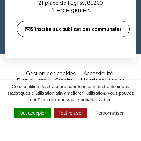
21 place de l’Église, 85260
L’Herbergement
✉️S’inscrire aux publications communales
Gestion des cookies
Accessibilité
Plan du site
Crédits
Mentions Légales
Ce site utilise des traceurs pour fonctionner et obtenir des
Site
statistiques d'utilisation afin améliorer l'utilisation, vous pouvez
réalisé
contrôler ceux que vous souhaitez activer.
par
Tout accepter
Tout refuser
Personnaliser
Inovagora
MENU
RECHERCHER
ACCESSIBILITÉ
(ouverture
dans
un