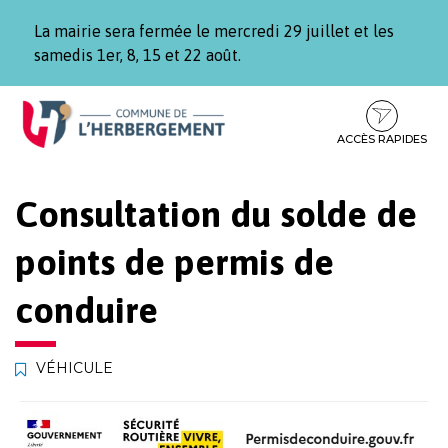
Gestion des traceurs
La mairie sera fermée le mercredi 29 juillet et les
samedis 1er, 8, 15 et 22 août.
Aller
Aller
Aller
à
au
au
la
contenu
pied
ACCÈS RAPIDES
navigation
de
page
Consultation du solde de
points de permis de
conduire
VÉHICULE