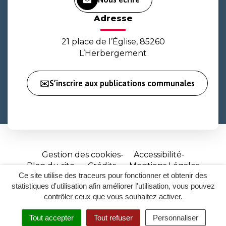
Adresse
21 place de l’Église, 85260
L’Herbergement
✉️S’inscrire aux publications communales
Gestion des cookies
Accessibilité
Plan du site
Crédits
Mentions Légales
Ce site utilise des traceurs pour fonctionner et obtenir des
Site
statistiques d'utilisation afin améliorer l'utilisation, vous pouvez
réalisé
contrôler ceux que vous souhaitez activer.
par
Tout accepter
Tout refuser
Personnaliser
Inovagora
MENU
RECHERCHER
ACCESSIBILITÉ