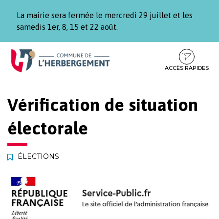
Gestion des traceurs
La mairie sera fermée le mercredi 29 juillet et les
samedis 1er, 8, 15 et 22 août.
Aller
Aller
Aller
à
au
au
la
contenu
pied
ACCÈS RAPIDES
navigation
de
page
Vérification de situation
électorale
ÉLECTIONS