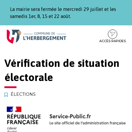
Gestion des traceurs
La mairie sera fermée le mercredi 29 juillet et les
samedis 1er, 8, 15 et 22 août.
Aller
Aller
Aller
à
au
au
la
contenu
pied
ACCÈS RAPIDES
navigation
de
page
Vérification de situation
électorale
ÉLECTIONS