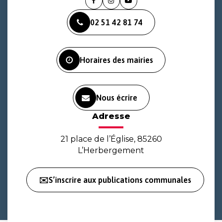
Lien
Lien
Lien
vers
vers
vers
02 51 42 81 74
le
le
la
compte
compte
chaîne
Facebook
Instagram
Youtube
Horaires des mairies
Nous écrire
Adresse
21 place de l’Église, 85260
L’Herbergement
✉️S’inscrire aux publications communales