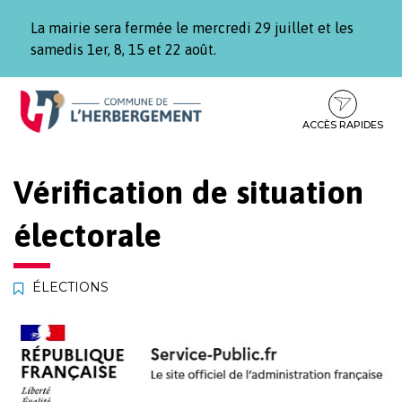
Gestion des traceurs
La mairie sera fermée le mercredi 29 juillet et les
samedis 1er, 8, 15 et 22 août.
Aller
Aller
Aller
à
au
au
la
contenu
pied
ACCÈS RAPIDES
navigation
de
page
Vérification de situation
électorale
ÉLECTIONS