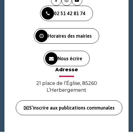
Lien
Lien
Lien
vers
vers
vers
02 51 42 81 74
le
le
la
compte
compte
chaîne
Facebook
Instagram
Youtube
Horaires des mairies
Nous écrire
Adresse
21 place de l’Église, 85260
L’Herbergement
✉️S’inscrire aux publications communales