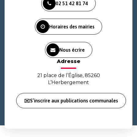
02 51 42 81 74
le
le
la
compte
compte
chaîne
Facebook
Instagram
Youtube
Horaires des mairies
Nous écrire
Adresse
21 place de l’Église, 85260
L’Herbergement
✉️S’inscrire aux publications communales