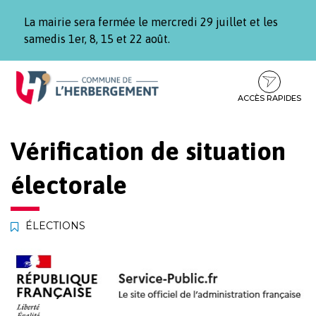
Gestion des traceurs
La mairie sera fermée le mercredi 29 juillet et les
samedis 1er, 8, 15 et 22 août.
Aller
Aller
Aller
à
au
au
la
contenu
pied
ACCÈS RAPIDES
navigation
de
page
Vérification de situation
électorale
ÉLECTIONS