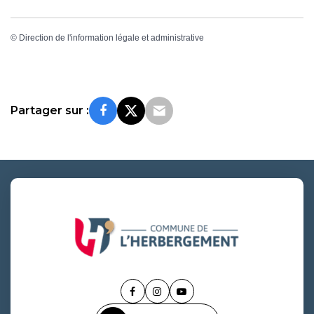
©
Direction de l'information légale et administrative
Partager sur :
Lien
Lien
Lien
vers
vers
vers