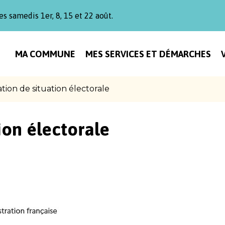
es samedis 1er, 8, 15 et 22 août.
MA COMMUNE
MES SERVICES ET DÉMARCHES
ation de situation électorale
ion électorale