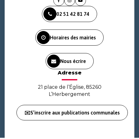
Lien
Lien
Lien
vers
vers
vers
02 51 42 81 74
le
le
la
compte
compte
chaîne
Facebook
Instagram
Youtube
Horaires des mairies
Nous écrire
Adresse
21 place de l’Église, 85260
L’Herbergement
✉️S’inscrire aux publications communales