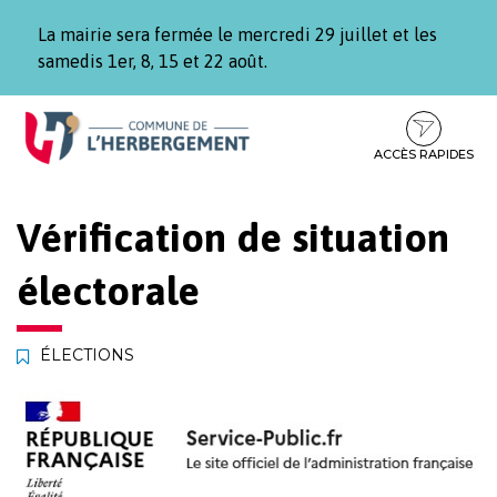
Gestion des traceurs
La mairie sera fermée le mercredi 29 juillet et les
samedis 1er, 8, 15 et 22 août.
Aller
Aller
Aller
à
au
au
la
contenu
pied
ACCÈS RAPIDES
navigation
de
page
Vérification de situation
électorale
ÉLECTIONS