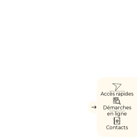
ACCÈ
Accès rapides
DIREC
Démarches
Masquer
les
en ligne
accès
directs
Contacts