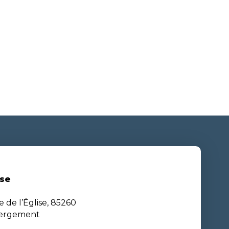
se
e de l’Église, 85260
bergement