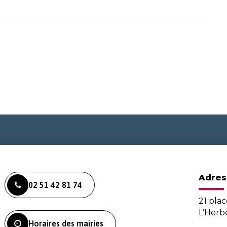
Adres
02 51 42 81 74
21 plac
L’Her
Horaires des mairies