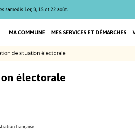
es samedis 1er, 8, 15 et 22 août.
MA COMMUNE
MES SERVICES ET DÉMARCHES
ation de situation électorale
ion électorale