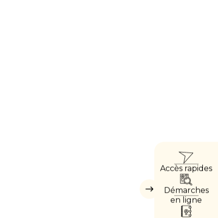
ACCÈ
Accès rapides
DIREC
Démarches
Masquer
les
en ligne
accès
directs