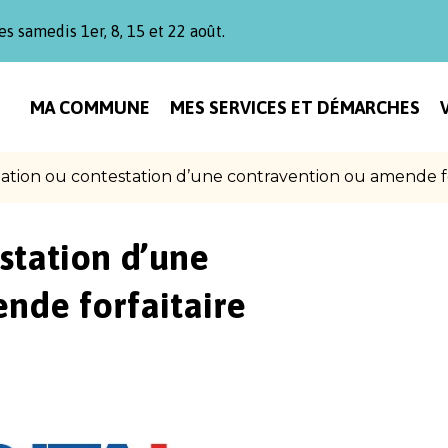
es samedis 1er, 8, 15 et 22 août.
MA COMMUNE
MES SERVICES ET DÉMARCHES
ation ou contestation d’une contravention ou amende fo
station d’une
nde forfaitaire