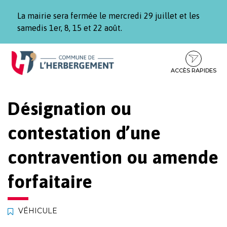
Gestion des traceurs
La mairie sera fermée le mercredi 29 juillet et les
samedis 1er, 8, 15 et 22 août.
Aller
Aller
Aller
à
au
au
la
contenu
pied
ACCÈS RAPIDES
navigation
de
page
Désignation ou
contestation d’une
contravention ou amende
forfaitaire
VÉHICULE