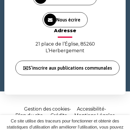
Nous écrire
Adresse
21 place de l’Église, 85260
L’Herbergement
✉️S’inscrire aux publications communales
Gestion des cookies
Accessibilité
Plan du site
Crédits
Mentions Légales
Ce site utilise des traceurs pour fonctionner et obtenir des
Site
statistiques d'utilisation afin améliorer l'utilisation, vous pouvez