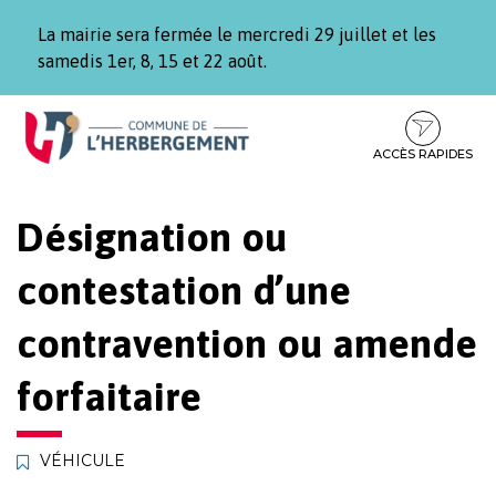
Gestion des traceurs
La mairie sera fermée le mercredi 29 juillet et les
samedis 1er, 8, 15 et 22 août.
Aller
Aller
Aller
à
au
au
la
contenu
pied
ACCÈS RAPIDES
navigation
de
page
Désignation ou
contestation d’une
contravention ou amende
forfaitaire
VÉHICULE