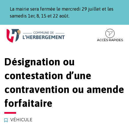
Gestion des traceurs
La mairie sera fermée le mercredi 29 juillet et les
samedis 1er, 8, 15 et 22 août.
Aller
Aller
Aller
à
au
au
la
contenu
pied
ACCÈS RAPIDES
navigation
de
page
Désignation ou
contestation d’une
contravention ou amende
forfaitaire
VÉHICULE