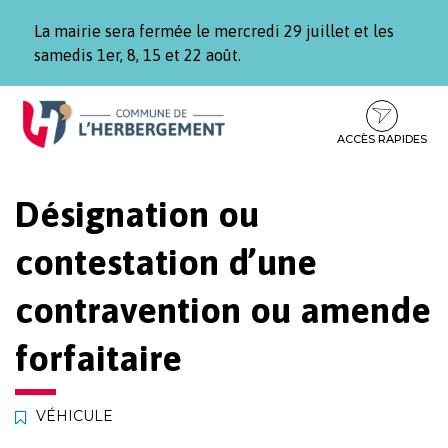
Gestion des traceurs
La mairie sera fermée le mercredi 29 juillet et les
samedis 1er, 8, 15 et 22 août.
Aller
Aller
Aller
à
au
au
la
contenu
pied
ACCÈS RAPIDES
navigation
de
page
Désignation ou
contestation d’une
contravention ou amende
forfaitaire
VÉHICULE