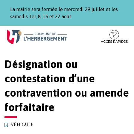
Gestion des traceurs
La mairie sera fermée le mercredi 29 juillet et les
samedis 1er, 8, 15 et 22 août.
Aller
Aller
Aller
à
au
au
la
contenu
pied
ACCÈS RAPIDES
navigation
de
page
Désignation ou
contestation d’une
contravention ou amende
forfaitaire
VÉHICULE