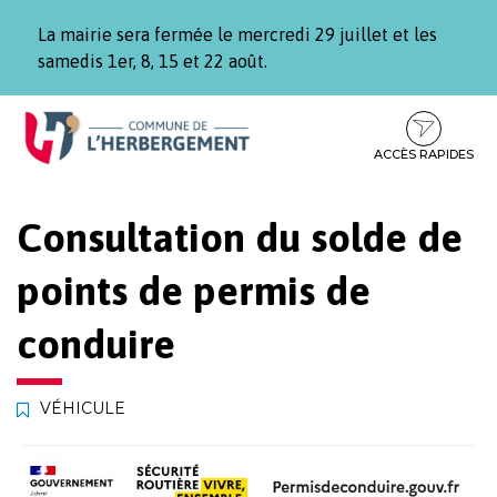
Gestion des traceurs
La mairie sera fermée le mercredi 29 juillet et les
samedis 1er, 8, 15 et 22 août.
Aller
Aller
Aller
à
au
au
la
contenu
pied
ACCÈS RAPIDES
navigation
de
page
Consultation du solde de
points de permis de
conduire
VÉHICULE