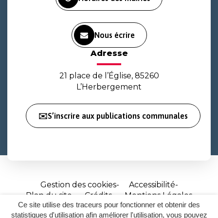
Nous écrire
Adresse
21 place de l’Église, 85260
L’Herbergement
✉️S’inscrire aux publications communales
Gestion des cookies
Accessibilité
Plan du site
Crédits
Mentions Légales
Ce site utilise des traceurs pour fonctionner et obtenir des
Site
statistiques d'utilisation afin améliorer l'utilisation, vous pouvez