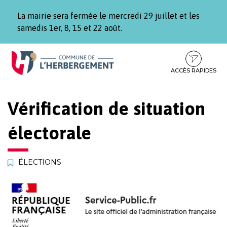
Gestion des traceurs
La mairie sera fermée le mercredi 29 juillet et les
samedis 1er, 8, 15 et 22 août.
Aller
Aller
Aller
à
au
au
la
contenu
pied
ACCÈS RAPIDES
navigation
de
page
Vérification de situation
électorale
ÉLECTIONS