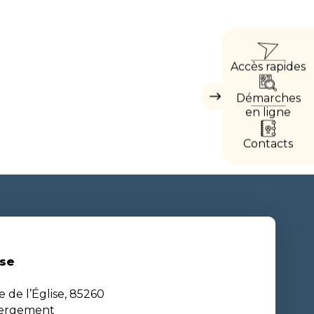
ACCÈ
Accès rapides
DIREC
Démarches
Masquer
les
en ligne
accès
directs
Contacts
se
e de l’Église, 85260
bergement