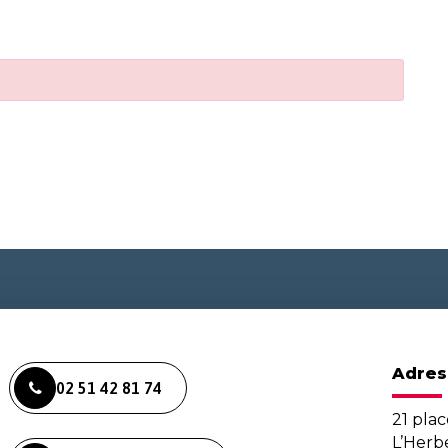
Adres
02 51 42 81 74
21 plac
L’Her