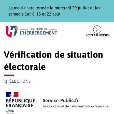
Gestion des traceurs
La mairie sera fermée le mercredi 29 juillet et les
samedis 1er, 8, 15 et 22 août.
Aller
Aller
Aller
à
au
au
la
contenu
pied
ACCÈS RAPIDES
navigation
de
page
Vérification de situation
électorale
ÉLECTIONS