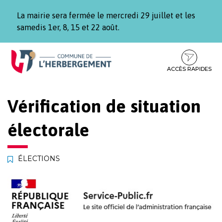
Gestion des traceurs
La mairie sera fermée le mercredi 29 juillet et les
samedis 1er, 8, 15 et 22 août.
Aller
Aller
Aller
à
au
au
la
contenu
pied
ACCÈS RAPIDES
navigation
de
page
Vérification de situation
électorale
ÉLECTIONS