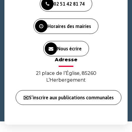
02 51 42 81 74
le
le
la
compte
compte
chaîne
Facebook
Instagram
Youtube
Horaires des mairies
Nous écrire
Adresse
21 place de l’Église, 85260
L’Herbergement
✉️S’inscrire aux publications communales