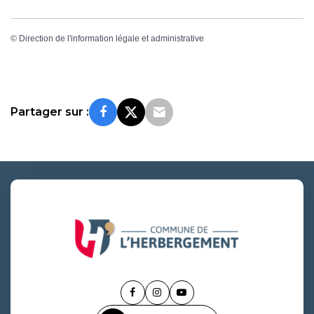
©
Direction de l'information légale et administrative
Partager sur :
Lien
Lien
Lien
vers
vers
vers