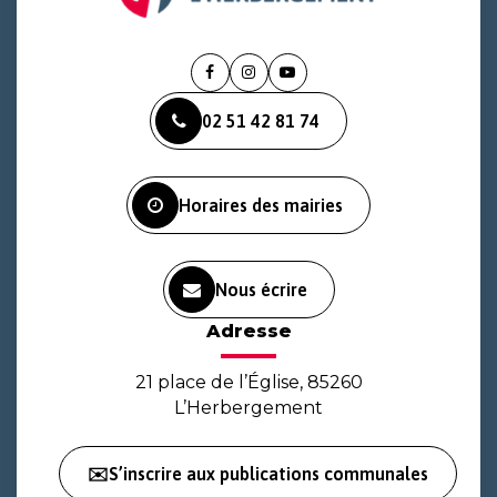
Lien
Lien
Lien
vers
vers
vers
02 51 42 81 74
le
le
la
compte
compte
chaîne
Facebook
Instagram
Youtube
Horaires des mairies
Nous écrire
Adresse
21 place de l’Église, 85260
L’Herbergement
✉️S’inscrire aux publications communales