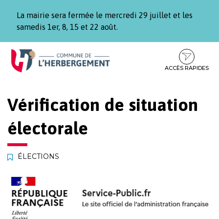
Gestion des traceurs
La mairie sera fermée le mercredi 29 juillet et les
samedis 1er, 8, 15 et 22 août.
Aller
Aller
Aller
à
au
au
la
contenu
pied
ACCÈS RAPIDES
navigation
de
page
Vérification de situation
électorale
ÉLECTIONS