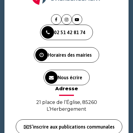
Lien
Lien
Lien
vers
vers
vers
02 51 42 81 74
le
le
la
compte
compte
chaîne
Facebook
Instagram
Youtube
Horaires des mairies
Nous écrire
Adresse
21 place de l’Église, 85260
L’Herbergement
✉️S’inscrire aux publications communales