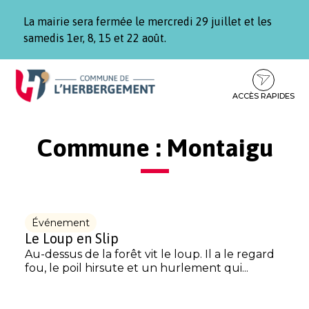
Gestion des traceurs
La mairie sera fermée le mercredi 29 juillet et les
samedis 1er, 8, 15 et 22 août.
Aller
Aller
Aller
à
au
au
la
contenu
pied
ACCÈS RAPIDES
navigation
de
page
Commune :
Montaigu
Événement
Le Loup en Slip
Au-dessus de la forêt vit le loup. Il a le regard
fou, le poil hirsute et un hurlement qui...