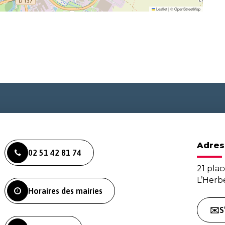
Leaflet
|
©
OpenStreetMap
Adres
02 51 42 81 74
21 plac
L’Her
Horaires des mairies
✉️S