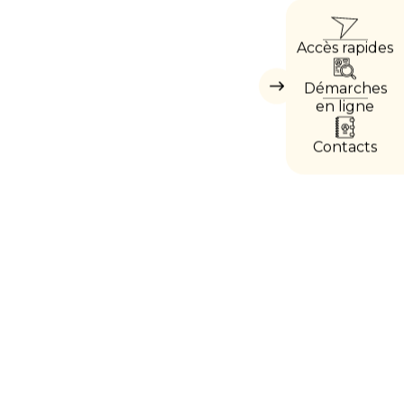
ACCÈ
Accès rapides
DIREC
Démarches
Masquer
les
en ligne
accès
directs
Contacts