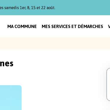
es samedis 1er, 8, 15 et 22 août.
MA COMMUNE
MES SERVICES ET DÉMARCHES
ones