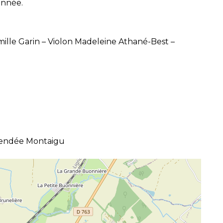
année.
amille Garin – Violon Madeleine Athané-Best –
Vendée Montaigu