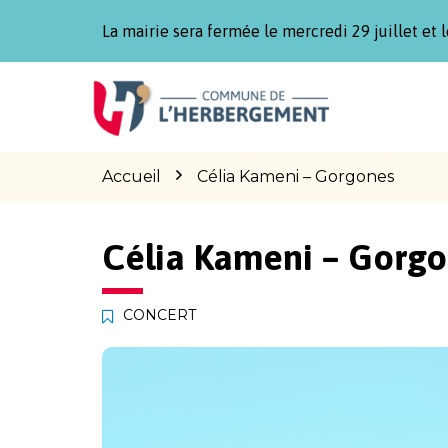
Gestion des traceurs
La mairie sera fermée le mercredi 29 juillet et l
Aller
Aller
Aller
à
au
au
la
contenu
pied
navigation
de
page
Accueil
Célia Kameni – Gorgones
Célia Kameni – Gorg
CONCERT